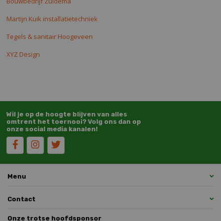
Bouwbedrijf Zuidema
Martijn Kuik installatietechniek
Tegels & sanitair Hoogeveen
XYZ Design
Wil je op de hoogte blijven van alles
omtrent het toernooi? Volg ons dan op
onze social media kanalen!
Menu
Contact
Onze trotse hoofdsponsor