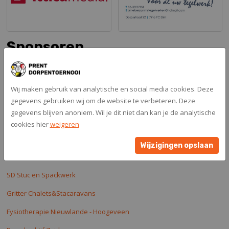
Sponsoren
I.B.K Hollandscheveld
Tegelzetbedrijf Doldersum
Wij maken gebruik van analytische en social media cookies. Deze
gegevens gebruiken wij om de website te verbeteren. Deze
Tegelzetbedrijf Herald Kuiper
gegevens blijven anoniem. Wil je dit niet dan kan je de analytische
Bruins financiële Dienstverlening
cookies hier
weigeren
Volkerts Makelaardij.
Wijzigingen opslaan
WLS Keuringen.
SD Stuc en Spackwerk
Gritter Chalets&Stacaravans
Fysiotherapie Nieuwlande - Hoogeveen