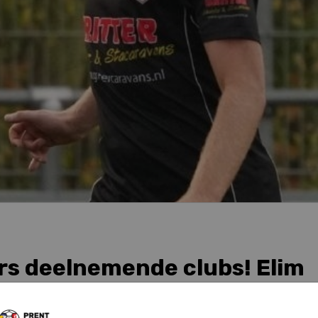
rs deelnemende clubs! Elim
a op in aanloop naar ons toernooi, 11 augustus gaat de bal rol
ij Wesley Boertien van SC Elim.