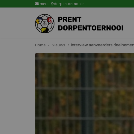
media@dorpentoernooi.nl
Home
Nieuws
Interview aanvoerders deelnemend