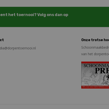
trent het toernooi? Volg ons dan op
ct
Onze trotse ho
Schoonmaakbedrij
ia@dorpentoernooi.nl
van het dorpento