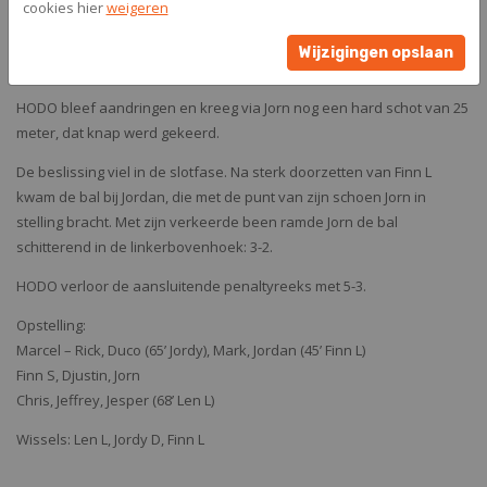
cookies hier
weigeren
kansen. Eerst werd hij vrijgespeeld door Len, maar schoot op de
keeper. Even later zag hij doel zijn schot in de handen van de
Wijzigingen opslaan
keeper verdwijnen.
HODO bleef aandringen en kreeg via Jorn nog een hard schot van 25
meter, dat knap werd gekeerd.
De beslissing viel in de slotfase. Na sterk doorzetten van Finn L
kwam de bal bij Jordan, die met de punt van zijn schoen Jorn in
stelling bracht. Met zijn verkeerde been ramde Jorn de bal
schitterend in de linkerbovenhoek: 3-2.
HODO verloor de aansluitende penaltyreeks met 5-3.
Opstelling:
Marcel – Rick, Duco (65’ Jordy), Mark, Jordan (45’ Finn L)
Finn S, Djustin, Jorn
Chris, Jeffrey, Jesper (68’ Len L)
Wissels: Len L, Jordy D, Finn L