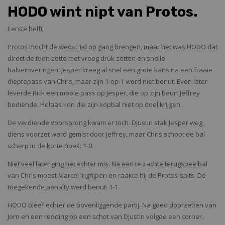
HODO wint nipt van Protos.
Eerste helft
Protos mocht de wedstrijd op gang brengen, maar het was HODO dat
direct de toon zette met vroeg druk zetten en snelle
balveroveringen. Jesper kreeg al snel een grote kans na een fraaie
dieptepass van Chris, maar zijn 1-op-1 werd niet benut. Even later
leverde Rick een mooie pass op Jesper, die op zijn beurt Jeffrey
bediende. Helaas kon die zijn kopbal niet op doel krijgen.
De verdiende voorsprong kwam er toch. Djustin stak Jesper weg,
diens voorzet werd gemist door Jeffrey, maar Chris schoot de bal
scherp in de korte hoek: 1-0.
Niet veel later ging het echter mis. Na een te zachte terugspeelbal
van Chris moest Marcel ingrijpen en raakte hij de Protos-spits. De
toegekende penalty werd benut: 1-1.
HODO bleef echter de bovenliggende partij. Na goed doorzetten van
Jorn en een redding op een schot van Djustin volgde een corner.