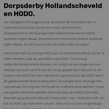
Dorpsderby Hollandscheveld
en HODO.
Op vrijdagavond 8 augustus op sportpark de Oosthoek van v.v.
Hollandscheveld was de eerste ronde van het Prent
Dorpentoernooi. De dorpsgenoten Hollandscheveld en HODO
speelden tegen elkaar. Misschien een historische laatste wedstrijd
tegen elkaar, als de fusie tussen de beide clubs doorgaat.
Het eerste half uur drong HODO aan, en had meer balbezit. Bij de 16
meter stokten vaak de aanvallen van HODO. Toch kreeg
Hollandscheveld enkele kansen. Een schot van Jan Hagen en een
omhaal van Luuk van Eck werden knap gepakt door Marcel Pol. De
keeper van HODO liet zien dat hij het nog prima kan. Bij HODO werd
de geblesseerde Ricardo Benjamins vervangen door de jonge Finn
Leijssenaar. Die nog aan het fysiek en snelheid moet wennen, maar
een goede wedstrijd speelde. Een vrije trap van HODO door Rick
Warmels ging net over. Marcel Pol won een 1 op 1 duel met Luuk van
Eck en hield zijn doel weer schoon. Vlak voor rust een ongelukkige